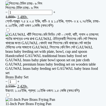
পিতলের টেবিল চামচ- ৬ পিস
−
+
1,800
৳
1,480
৳
প্লেট-প্রস্থ্য ৭.৫ x ০.৫ ইঞ্চি, বাটি- ৪ x ১.৫ইঞ্চি, গ্লাস- ৩ x ২.৭৫ইঞ্চি, চামচ-
৫.২৫ইঞ্চি, মোট ওজন ১কেজি (কম/বেশি)
Brass Baby Set
−
+
2,550
৳
2,420
৳
উচ্চতা: ১.২৫ইঞ্চি, প্রস্থ: ১১ইঞ্চি ওজন: ১.৫ কেজি (কম/বেশি)
11-Inch Pure Brass Frying Pan