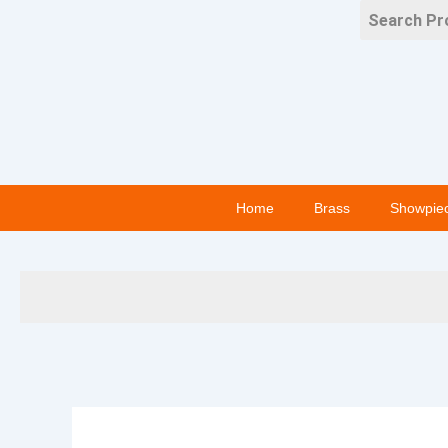
Skip
to
content
Home
Brass
Showpie