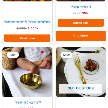
পিতলের আগরদানী
750
৳
700
৳
প্রিমিয়াম কোয়ালিটি পিতলের হামানদিস্তা
Add to cart
1,600
৳
1,450
৳
Buy Now
Read more
Original
Current
Original
Current
price
price
price
price
Sale!
Sale!
was:
is:
was:
is:
300৳ .
280৳ .
160৳ .
150৳ .
OUT OF STOCK
পিতলের বেবি ওয়েল বাটি