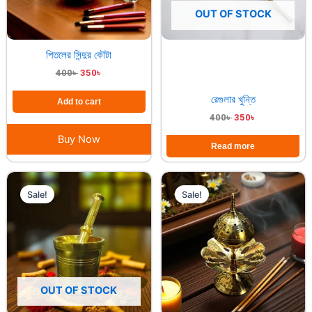
OUT OF STOCK
পিতলের সিন্দুর কৌটা
400
৳
350
৳
রেগুলার খুন্তি
Add to cart
400
৳
350
৳
Buy Now
Read more
Original
Current
Original
Current
price
price
price
price
Sale!
Sale!
was:
is:
was:
is:
1,600৳ .
1,450৳ .
750৳ .
700৳ .
OUT OF STOCK