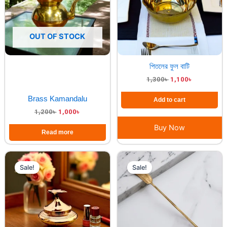
OUT OF STOCK
পিতলের ফুল বাটি
1,300
৳
1,100
৳
Brass Kamandalu
Add to cart
1,200
৳
1,000
৳
Buy Now
Read more
Original
Current
Original
Current
price
price
price
price
Sale!
Sale!
was:
is:
was:
is:
400৳ .
350৳ .
400৳ .
350৳ .