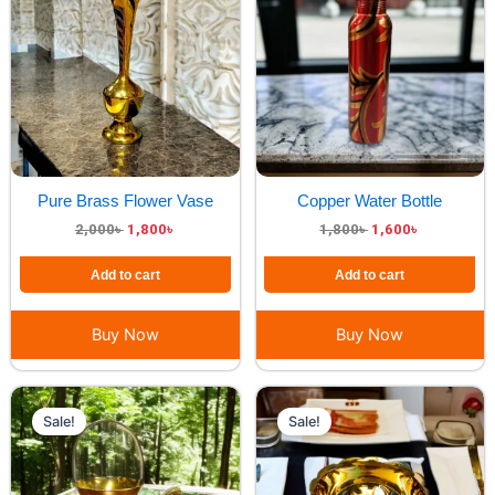
2,000৳ .
1,800৳ .
1,800৳ .
1,600৳ .
Pure Brass Flower Vase
Copper Water Bottle
2,000
৳
1,800
৳
1,800
৳
1,600
৳
Add to cart
Add to cart
Buy Now
Buy Now
Original
Current
Original
Current
price
price
price
price
Sale!
Sale!
was:
is:
was:
is:
1,200৳ .
1,000৳ .
1,300৳ .
1,100৳ .