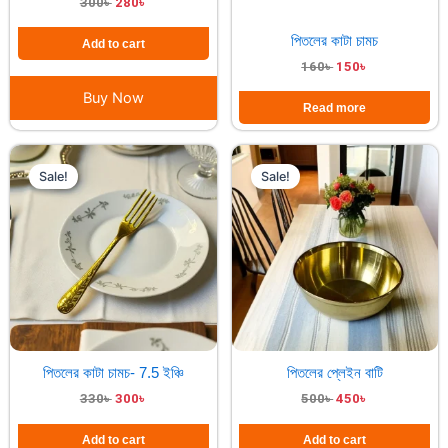
300
৳
280
৳
পিতলের কাটা চামচ
Add to cart
160
৳
150
৳
Buy Now
Read more
Original
Current
Original
Current
price
price
price
price
Sale!
Sale!
was:
is:
was:
is:
330৳ .
300৳ .
500৳ .
450৳ .
পিতলের কাটা চামচ- 7.5 ইঞ্চি
পিতলের প্লেইন বাটি
330
৳
300
৳
500
৳
450
৳
Add to cart
Add to cart