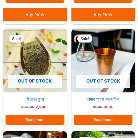
Buy Now
Buy Now
Original
Current
Original
Current
price
price
price
price
Sale!
Sale!
was:
is:
was:
is:
3,500৳ .
2,900৳ .
950৳ .
850৳ .
OUT OF STOCK
OUT OF STOCK
পিতলের কুলা
তামার গ্লাস বড় সাইজ
3,500
৳
2,900
৳
950
৳
850
৳
Read more
Read more
Original
Current
Original
Current