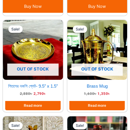
Buy Now
Buy Now
Original
Current
Original
Current
price
price
price
price
Sale!
Sale!
was:
is:
was:
is:
2,880৳ .
2,790৳ .
1,600৳ .
1,350৳ .
OUT OF STOCK
OUT OF STOCK
পিতলের নকশি প্লেট- 9.5″ x 1.5″
Brass Mug
2,880
৳
2,790
৳
1,600
৳
1,350
৳
Read more
Read more
Original
Current
Original
Current
price
price
price
price
Sale!
Sale!
was:
is:
was:
is: