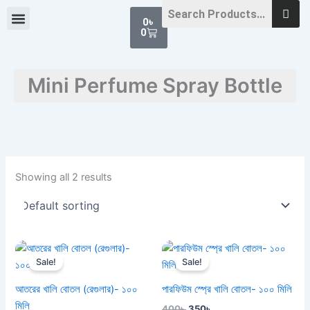
Skip
Cart
0
৳
to
0
content
Mini Perfume Spray Bottle
Showing all 2 results
Original
Current
Original
Current
price
price
price
price
Sale!
Sale!
was:
is:
was:
is:
300৳ .
250৳ .
400৳ .
350৳ .
আতরের খালি বোতল (রেগুলার)- ১০০
পারফিউম স্প্রে খালি বোতল- ১০০ মিলি
মিলি
400
৳
350
৳