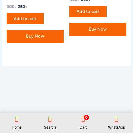
300
৳
250
৳
Add to cart
Add to cart
Buy Now
Buy Now
0
All Rights Reserved GAUWAL | Address: 17/1, Monipuripara, Sangshad
Avenue, Dhaka- 1215 | 01977722531 | Designed and Developed by
Rifat
Home
Search
Cart
WhatsApp
Islam