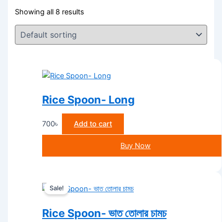
Showing all 8 results
Rice Spoon- Long
700
৳
Add to cart
Buy Now
Original
Current
Sale!
price
price
was:
is:
Rice Spoon- ভাত তোলার চামচ
700৳ .
650৳ .