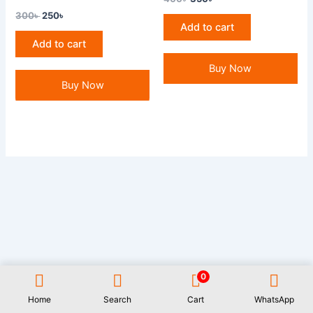
300
৳
250
৳
Add to cart
Add to cart
Buy Now
Buy Now
0
All Rights Reserved GAUWAL | Address: 17/1, Monipuripara, Sangshad
Avenue, Dhaka- 1215 | 01977722531 | Designed and Developed by
Rifat
Home
Search
Cart
WhatsApp
Islam