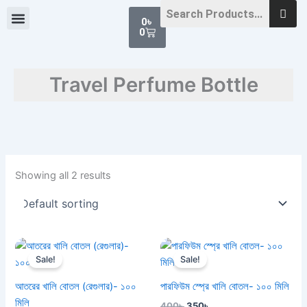
Skip
Cart
0
৳
to
0
content
Travel Perfume Bottle
Showing all 2 results
Original
Current
Original
Current
price
price
price
price
Sale!
Sale!
was:
is:
was:
is:
300৳ .
250৳ .
400৳ .
350৳ .
আতরের খালি বোতল (রেগুলার)- ১০০
পারফিউম স্প্রে খালি বোতল- ১০০ মিলি
মিলি
400
৳
350
৳