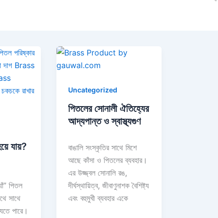
Uncategorized
পিতলের সোনালী ঐতিহ্যের
আদ্যপান্ত ও স্বাস্থ্যগুণ
হয়ে যায়?
বাঙালি সংস্কৃতির সাথে মিশে
আছে কাঁসা ও পিতলের ব্যবহার।
এর উজ্জ্বল সোনালি রঙ,
াঁ” পিতল
দীর্ঘস্থায়িত্ব, জীবাণুনাশক বৈশিষ্ট্য
থে সাথে
এবং বহুমুখী ব্যবহার একে
যেতে পারে।