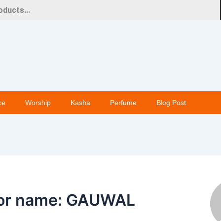
ce
Worship
Kasha
Perfume
Blog Post
or name: GAUWAL