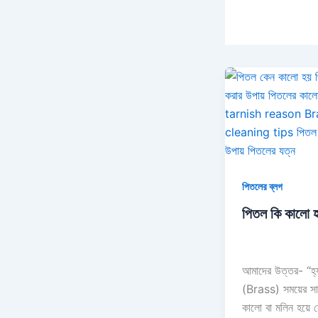
পিতলের ব্লগ
পিতল কি কালো 
আমাদের উত্তর- “হ্য
(Brass) সময়ের সা
কালো বা মলিন হয়ে 