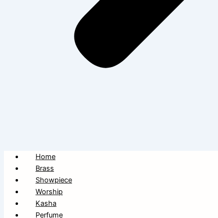
Home
Brass
Showpiece
Worship
Kasha
Perfume