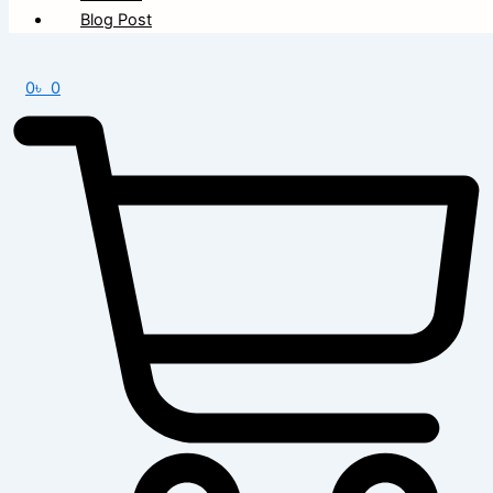
Blog Post
0
৳
0