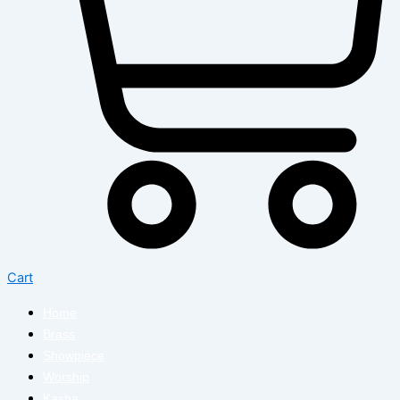
Cart
Home
Brass
Showpiece
Worship
Kasha