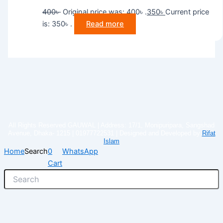
400
৳
Original price was: 400৳ .
350
৳
Current price
is: 350৳ .
Read more
All Rights Reserved GAUWAL | Address: 17/1, Monipuripara, Sangshad
Avenue, Dhaka- 1215 | 01977722531 | Designed and Developed by
Rifat
Islam
Home
Search
0
WhatsApp
Cart