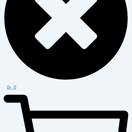
0
৳
0