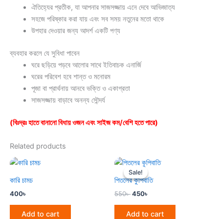
ঐতিহ্যের প্রতীক, যা আপনার সাজসজ্জায় এনে দেবে আভিজাত্য
সহজে পরিষ্কার করা যায় এবং সব সময় নতুনের মতো থাকে
উপহার দেওয়ার জন্য আদর্শ একটি পণ্য
ব্যবহার করলে যে সুবিধা পাবেন
ঘরে ছড়িয়ে পড়বে আলোর সাথে ইতিবাচক এনার্জি
ঘরের পরিবেশ হবে শান্ত ও মনোরম
পূজা বা প্রার্থনায় আনবে ভক্তি ও একাগ্রতা
সাজসজ্জায় বাড়াবে অনন্য সৌন্দর্য
(
বিঃদ্রঃ
হাতে
বানানো
বিধায়
ওজন
এবং
সাইজ
কম
/
বেশি
হতে
পারে
)
Related products
Original
Current
price
price
Sale!
Sale!
was:
is:
কারি চামচ
পিতলের কুপিবাতি
550৳ .
450৳ .
400
৳
550
৳
450
৳
Add to cart
Add to cart