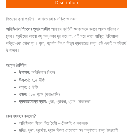
Discription
পিতলের কূলা প্রদীপ – জাগ্রত হোক ভক্তি ও ভরসা
অরিজিনাল পিতলের পূজার প্রদীপ
আপনার প্রতিটি শুভকাজকে করবে আরও পবিত্র ও
সুন্দর। প্রদীপের আলো শুধু অন্ধকার দূর করে না, এটি ঘরে আনে শান্তি, ইতিবাচক
শক্তি এবং সৌভাগ্য। পূজা, প্রার্থনা কিংবা নিত্য ব্যবহারের জন্য এটি একটি অপরিহার্য
উপকরণ।
পণ্যের বৈশিষ্ট্য
উপাদান:
অরিজিনাল পিতল
উচ্চতা:
২.২ ইঞ্চি
লম্বা:
৫ ইঞ্চি
ওজনঃ
২০০ গ্রাম (কম/বেশি)
ব্যবহারযোগ্য স্থান:
পূজা, প্রার্থনা, ধ্যান, সাজসজ্জা
কেন ব্যবহার করবেন?
অরিজিনাল পিতল দিয়ে তৈরী – টেকসই ও ঝকঝকে
মন্দির, পূজা, প্রার্থনা, ধ্যান কিংবা যেকোনো শুভ অনুষ্ঠানের জন্য উপযোগী