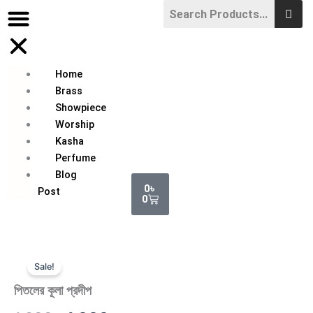
Skip
to
content
Home
Brass
Showpiece
Worship
Kasha
Perfume
Blog
Cart
0
৳
Post
0
Sale!
পিতলের কূলা প্রদীপ