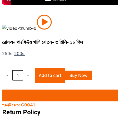
রোলঅন পারফিউম খালি বোতল- ৩ মিলি- ১০ পিস
Original
Current
250
৳
200
৳
price
price
was:
is:
রোলঅন
250৳ .
200৳ .
-
+
Add to cart
Buy Now
পারফিউম
খালি
বোতল-
৩
মিলি-
১০
প্রডাক্ট কোড:
G0041
পিস
Return Policy
quantity