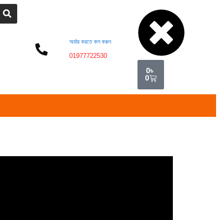
Cart
অর্ডার করতে কল করুন
01977722530
0
৳
0