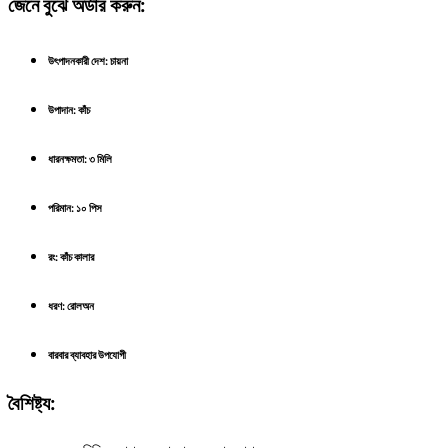
জেনে বুঝে অর্ডার করুন:
উৎপাদনকারী দেশ: চায়না
উপাদান: কাঁচ
ধারনক্ষমতা: ৩ মিলি
পরিমান: ১০ পিস
রং: কাঁচ কালার
ধরণ: রোলঅন
বারবার ব্যাবহার উপযোগী
বৈশিষ্ট্য: