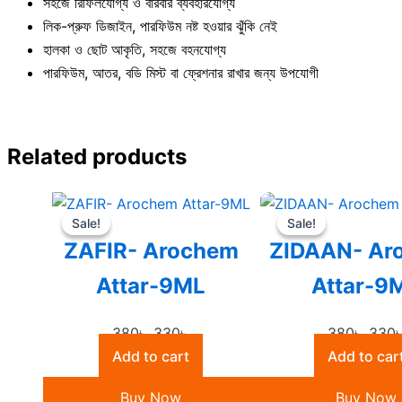
সহজে রিফিলযোগ্য ও বারবার ব্যবহারযোগ্য
লিক-প্রুফ ডিজাইন, পারফিউম নষ্ট হওয়ার ঝুঁকি নেই
হালকা ও ছোট আকৃতি, সহজে বহনযোগ্য
পারফিউম, আতর, বডি মিস্ট বা ফ্রেশনার রাখার জন্য উপযোগী
Related products
Original
Current
Origi
Sale!
Sale!
Sale!
Sale!
price
price
price
ZAFIR- Arochem
ZIDAAN- Ar
was:
is:
was:
380৳ .
330৳ .
380৳ 
Attar-9ML
Attar-9
380
৳
330
৳
380
৳
330
Add to cart
Add to car
Buy Now
Buy Now