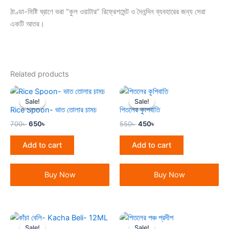
ঠাণ্ডা-মিষ্টি ঘ্রাণে ভরা “কুল ওয়াটার” রিফ্রেশমেন্ট ও দৈনন্দিন ব্যবহারের জন্য সেরা
একটি আতর।
Related products
Original
Current
Original
Current
price
price
price
price
Sale!
Sale!
Sale!
Sale!
was:
is:
was:
is:
Rice Spoon- ভাত তোলার চামচ
পিতলের কুপিবাতি
700৳ .
650৳ .
550৳ .
450৳ .
700
৳
650
৳
550
৳
450
৳
Add to cart
Add to cart
Buy Now
Buy Now
Original
Current
Original
Current
price
price
price
price
Sale!
Sale!
Sale!
Sale!