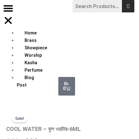
Skip
to
content
Home
Brass
Showpiece
Worship
Kasha
Perfume
Blog
Cart
0
৳
Post
0
Sale!
COOL WATER – কুল ওয়াটার-6ML