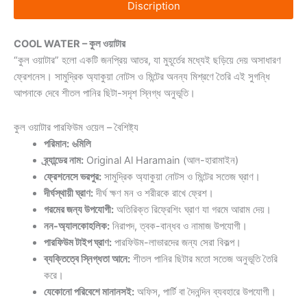
Discription
COOL WATER – কুল ওয়াটার
“কুল ওয়াটার” হলো একটি জনপ্রিয় আতর, যা মুহূর্তের মধ্যেই ছড়িয়ে দেয় অসাধারণ
ফ্রেশনেস। সামুদ্রিক অ্যাকুয়া নোটস ও মিন্টের অনন্য মিশ্রণে তৈরি এই সুগন্ধি
আপনাকে দেবে শীতল পানির ছিটা-সদৃশ স্নিগ্ধ অনুভূতি।
কুল ওয়াটার পারফিউম ওয়েল – বৈশিষ্ট্য
পরিমান:
৬মিলি
ব্র্যান্ডের নাম:
Original Al Haramain (আল-হারামাইন)
ফ্রেশনেসে ভরপুর:
সামুদ্রিক অ্যাকুয়া নোটস ও মিন্টের সতেজ ঘ্রাণ।
দীর্ঘস্থায়ী ঘ্রাণ:
দীর্ঘ ক্ষণ মন ও শরীরকে রাখে ফ্রেশ।
গরমের জন্য উপযোগী:
অতিরিক্ত রিফ্রেশিং ঘ্রাণ যা গরমে আরাম দেয়।
নন-অ্যালকোহলিক:
নিরাপদ, ত্বক-বান্ধব ও নামাজ উপযোগী।
পারফিউম টাইপ ঘ্রাণ:
পারফিউম-লাভারদের জন্য সেরা বিকল্প।
ব্যক্তিত্বে স্নিগ্ধতা আনে:
শীতল পানির ছিটার মতো সতেজ অনুভূতি তৈরি
করে।
যেকোনো পরিবেশে মানানসই:
অফিস, পার্টি বা দৈনন্দিন ব্যবহারে উপযোগী।