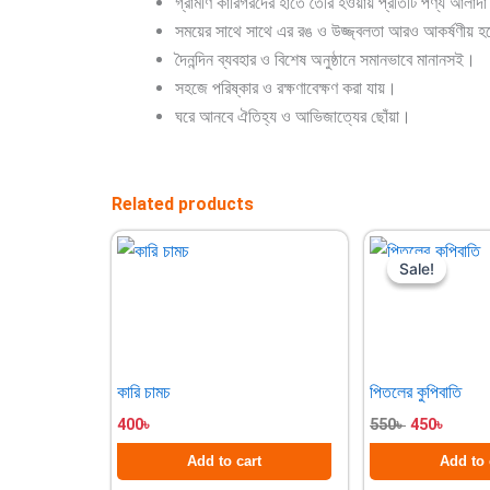
গ্রামীণ কারিগরদের হাতে তৈরি হওয়ায় প্রতিটি পণ্য আলা
সময়ের সাথে সাথে এর রঙ ও উজ্জ্বলতা আরও আকর্ষণীয় 
দৈনন্দিন ব্যবহার ও বিশেষ অনুষ্ঠানে সমানভাবে মানানসই।
সহজে পরিষ্কার ও রক্ষণাবেক্ষণ করা যায়।
ঘরে আনবে ঐতিহ্য ও আভিজাত্যের ছোঁয়া।
Related products
Original
Curre
price
price
Sale!
Sale!
was:
is:
550৳ .
450৳ .
কারি চামচ
পিতলের কুপিবাতি
400
৳
550
৳
450
৳
Add to cart
Add to 