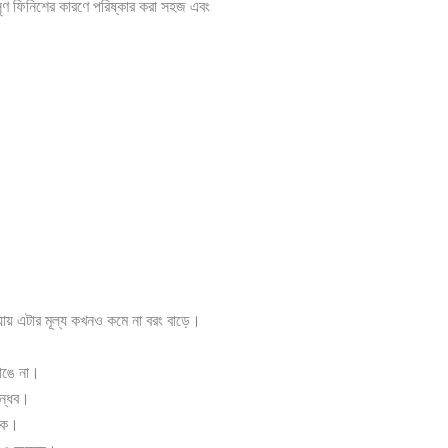
ৃণ ফিনিশের কারণে পরিষ্কার করা সহজ এবং
য়ায় এটার মূল্য কখনও কমে না বরং বাড়ে।
।
াঙে না।
ান্ধব।
াকে।