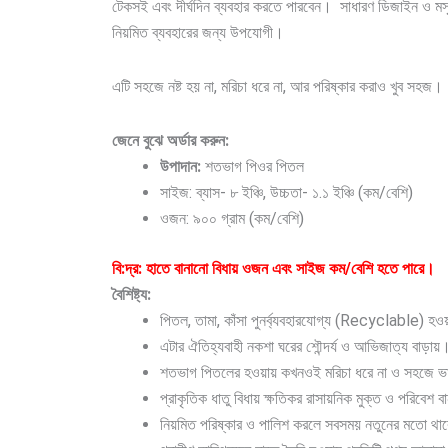
টেকসই এবং দীর্ঘদিন ব্যবহার করতে পারবেন। সাধারণ ডিজাইন ও মস
নিয়মিত ব্যবহারের জন্য উপযোগী।
এটি সহজে নষ্ট হয় না, মরিচা ধরে না, আর পরিষ্কার করাও খুব সহজ।
জেনে বুঝে অর্ডার করুন:
উপাদান:
শতভাগ পিওর পিতল
সাইজ: ব্যাস- ৮ ইঞ্চি, উচ্চতা- ১.১ ইঞ্চি (কম/বেশি)
ওজন: ৯০০ গ্রাম (কম/বেশি)
বি:দ্র: হাতে বানানো বিধায় ওজন এবং সাইজ কম/বেশি হতে পারে।
বৈশিষ্ট্য:
পিতল, তামা, কাঁসা পুনর্ব্যবহারযোগ্য (Recyclable) হও
এটার ঐতিহ্যবাহী নকশা ঘরের শৌন্দর্য ও আভিজাত্য বাড়ায়
শতভাগ পিতলের হওয়ায় কখনওই মরিচা ধরে না ও সহজে ভ
প্রাকৃতিক ধাতু বিধায় ক্ষতিকর রাসায়নিক মুক্ত ও পরিবেশ ব
নিয়মিত পরিষ্কার ও পালিশ করলে সবসময় নতুনের মতো থ