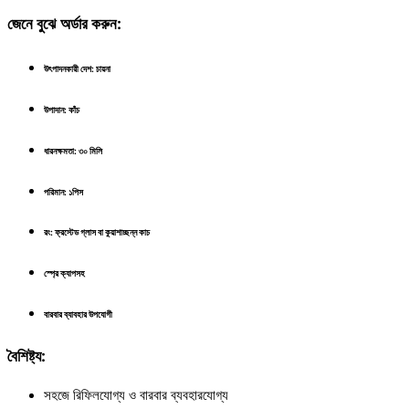
জেনে বুঝে অর্ডার করুন:
উৎপাদনকারী দেশ: চায়না
উপাদান: কাঁচ
ধারনক্ষমতা: ৩০ মিলি
পরিমান: ১পিস
রং: ফ্রস্টেড গ্লাস বা কুয়াশাচ্ছন্ন কাচ
স্প্রে ক্যাপসহ
বারবার ব্যাবহার উপযোগী
বৈশিষ্ট্য:
সহজে রিফিলযোগ্য ও বারবার ব্যবহারযোগ্য