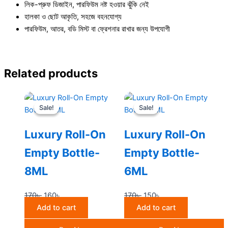
লিক-প্রুফ ডিজাইন, পারফিউম নষ্ট হওয়ার ঝুঁকি নেই
হালকা ও ছোট আকৃতি, সহজে বহনযোগ্য
পারফিউম, আতর, বডি মিস্ট বা ফ্রেশনার রাখার জন্য উপযোগী
Related products
Original
Current
Original
Current
Sale!
Sale!
Sale!
Sale!
price
price
price
price
was:
is:
was:
is:
Luxury Roll-On
Luxury Roll-On
170৳ .
160৳ .
170৳ .
150৳ .
Empty Bottle-
Empty Bottle-
8ML
6ML
170
৳
160
৳
170
৳
150
৳
Add to cart
Add to cart