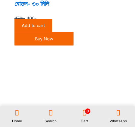
বোতল- ৩০ মিলি
470
৳
400
৳
Add to cart
Buy Now
0
All Rights Reserved GAUWAL | Address: 17/1, Monipuripara,
Sangshad Avenue, Dhaka- 1215 | 01977722531 | Designed and
Home
Search
Cart
WhatsApp
Developed by
Rifat Islam