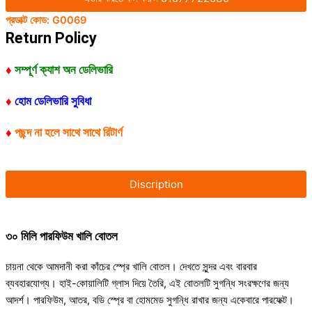
প্রডাক্ট কোড:
G0069
Return Policy
♦
সম্পূর্ণ ক্যাশ অন ডেলিভারি
♦
হোম ডেলিভারি সুবিধা
♦
পছন্দ না হলে সাথে সাথে রিটার্ণ
Discription
৩০ মিলি পারফিউম খালি বোতল
চায়না থেকে আমদানী করা কাঁচের স্প্রে খালি বোতল। দেখতে সুন্দর এবং বারবার
ব্যবহারযোগ্য। হাই-কোয়ালিটি গ্লাস দিয়ে তৈরি, এই বোতলটি সুগন্ধি সংরক্ষণের জন্য
আদর্শ। পারফিউম, আতর, বডি স্প্রে বা হোমমেড সুগন্ধি রাখার জন্য একেবারে পারফেক্ট।