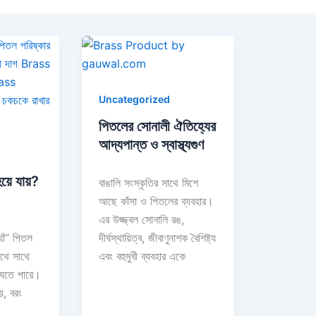
Uncategorized
পিতলের সোনালী ঐতিহ্যের
আদ্যপান্ত ও স্বাস্থ্যগুণ
হয়ে যায়?
বাঙালি সংস্কৃতির সাথে মিশে
আছে কাঁসা ও পিতলের ব্যবহার।
এর উজ্জ্বল সোনালি রঙ,
াঁ” পিতল
দীর্ঘস্থায়িত্ব, জীবাণুনাশক বৈশিষ্ট্য
থে সাথে
এবং বহুমুখী ব্যবহার একে
যেতে পারে।
য়, বরং