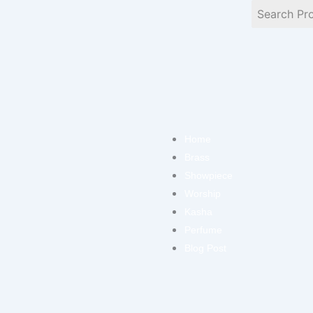
Skip
to
content
Home
Brass
Showpiece
Worship
Kasha
Perfume
Blog Post