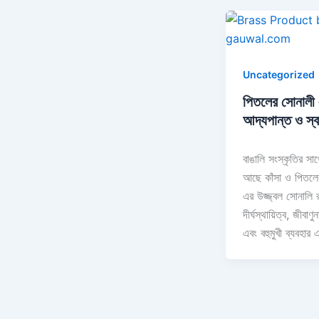
Uncategorized
পিতলের সোনালী 
আদ্যপান্ত ও স্বাস
বাঙালি সংস্কৃতির সা
আছে কাঁসা ও পিতলে
এর উজ্জ্বল সোনালি 
দীর্ঘস্থায়িত্ব, জীবাণুন
এবং বহুমুখী ব্যবহা