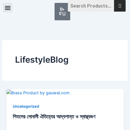
Skip
Cart
0
৳
to
0
content
LifestyleBlog
Uncategorized
পিতলের সোনালী ঐতিহ্যের আদ্যপান্ত ও স্বাস্থ্যগুণ