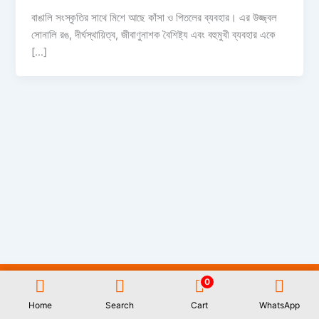
বাঙালি সংস্কৃতির সাথে মিশে আছে কাঁসা ও পিতলের ব্যবহার। এর উজ্জ্বল
সোনালি রঙ, দীর্ঘস্থায়িত্ব, জীবাণুনাশক বৈশিষ্ট্য এবং বহুমুখী ব্যবহার একে
[…]
All Rights Reserved GAUWAL | Address: 17/1, Monipuripara, Sangshad
0
Avenue, Dhaka- 1215 | 01977722531 | Designed and Developed by
Rifat
Islam
Home
Search
Cart
WhatsApp