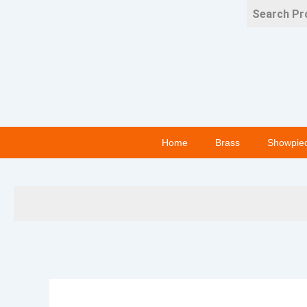
Skip
to
content
Home
Brass
Showpie