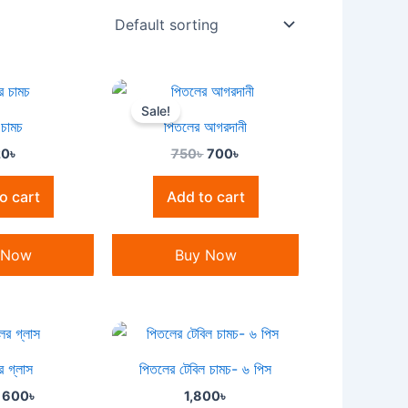
Original
Current
price
price
Sale!
was:
is:
 চামচ
পিতলের আগরদানী
750৳ .
700৳ .
20
৳
750
৳
700
৳
o cart
Add to cart
 Now
Buy Now
Original
Current
price
price
was:
is:
র গ্লাস
পিতলের টেবিল চামচ- ৬ পিস
650৳ .
600৳ .
600
৳
1,800
৳