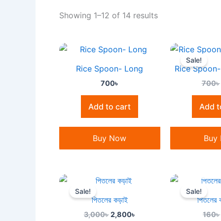
Showing 1–12 of 14 results
Sale!
Rice Spoon- Long
Rice Spoon- ভ
700
৳
700
৳
Add to cart
Add t
Buy Now
Buy
OUT OF
Original
Current
price
price
Sale!
Sale!
was:
is:
পিতলের কড়াই
পিতলের ক
3,000৳ .
2,800৳ .
3,000
৳
2,800
৳
160
৳