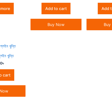
 more
Add to cart
Add t
Buy Now
Buy
েইন খুন্তি
30
৳
o cart
 Now