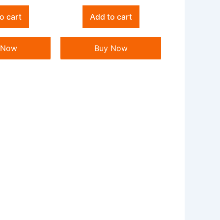
o cart
Add to cart
 Now
Buy Now