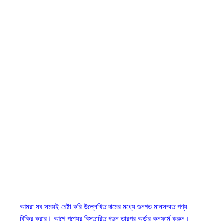
আমরা সব সময়ই চেষ্টা করি উল্লেখিত দামের মধ্যে গুনগত মানসম্মত পণ্য
বিক্রি করার। আগে পণ্যের বিস্তারিত পড়ুন তারপর অর্ডার কনফার্ম করুন।