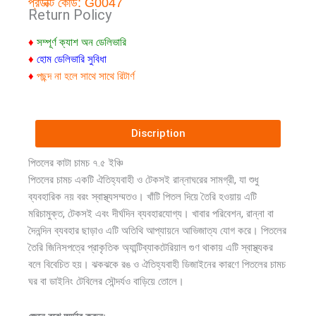
প্রডাক্ট কোড:
G0047
Return Policy
♦
সম্পূর্ণ ক্যাশ অন ডেলিভারি
♦
হোম ডেলিভারি সুবিধা
♦
পছন্দ না হলে সাথে সাথে রিটার্ণ
Discription
পিতলের কাটা চামচ ৭.৫ ইঞ্চি
পিতলের চামচ একটি ঐতিহ্যবাহী ও টেকসই রান্নাঘরের সামগ্রী, যা শুধু
ব্যবহারিক নয় বরং স্বাস্থ্যসম্মতও। খাঁটি পিতল দিয়ে তৈরি হওয়ায় এটি
মরিচামুক্ত, টেকসই এবং দীর্ঘদিন ব্যবহারযোগ্য। খাবার পরিবেশন, রান্না বা
দৈনন্দিন ব্যবহার ছাড়াও এটি অতিথি আপ্যায়নে আভিজাত্য যোগ করে। পিতলের
তৈরি জিনিসপত্রে প্রাকৃতিক অ্যান্টিব্যাকটেরিয়াল গুণ থাকায় এটি স্বাস্থ্যকর
বলে বিবেচিত হয়। ঝকঝকে রঙ ও ঐতিহ্যবাহী ডিজাইনের কারণে পিতলের চামচ
ঘর বা ডাইনিং টেবিলের সৌন্দর্যও বাড়িয়ে তোলে।