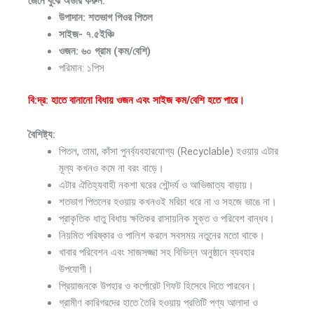
জেনে বুঝে অর্ডার করুন:
উপাদান: শতভাগ পিওর পিতল
সাইজ- ৭.৫ইঞ্চি
ওজন: ৬০ গ্রাম (কম/বেশি)
পরিমান: ১পিস
বি:দ্র: হাতে বানানো বিধায় ওজন এবং সাইজ কম/বেশি হতে পারে।
বৈশিষ্ট্য:
পিতল, তামা, কাঁসা পুনর্ব্যবহারযোগ্য (Recyclable) হওয়ায় এটার
মূল্য কখনও কমে না বরং বাড়ে।
এটার ঐতিহ্যবাহী নকশা ঘরের শৌন্দর্য ও আভিজাত্য বাড়ায়।
শতভাগ পিতলের হওয়ায় কখনওই মরিচা ধরে না ও সহজে ভাঙে না।
প্রাকৃতিক ধাতু বিধায় ক্ষতিকর রাসায়নিক মুক্ত ও পরিবেশ বান্ধব।
নিয়মিত পরিষ্কার ও পালিশ করলে সবসময় নতুনের মতো থাকে।
খাবার পরিবেশন এবং সাজসজ্জা সহ বিভিন্ন অনুষ্ঠানে ব্যবহার
উপযোগী।
প্রিয়াজনকে উপহার ও কর্পোরেট গিফট হিসেবে দিতে পারবেন।
গ্রামীণ কারিগরদের হাতে তৈরি হওয়ায় প্রতিটি পণ্য আলাদা ও