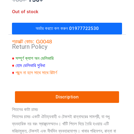
price
price
Out of stock
was:
is:
অর্ডার করতে কল করুন 01977722530
160৳ .
150৳ .
প্রডাক্ট কোড:
G0048
Return Policy
♦
সম্পূর্ণ ক্যাশ অন ডেলিভারি
♦
হোম ডেলিভারি সুবিধা
♦
পছন্দ না হলে সাথে সাথে রিটার্ণ
Discription
পিতলের কাটা চামচ
পিতলের চামচ একটি ঐতিহ্যবাহী ও টেকসই রান্নাঘরের সামগ্রী, যা শুধু
ব্যবহারিক নয় বরং স্বাস্থ্যসম্মতও। খাঁটি পিতল দিয়ে তৈরি হওয়ায় এটি
মরিচামুক্ত, টেকসই এবং দীর্ঘদিন ব্যবহারযোগ্য। খাবার পরিবেশন, রান্না বা