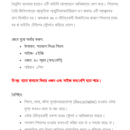
দৈনন্দিন ব্যবহার ছাড়াও এটি অতিথি আপ্যায়নে আভিজাত্য যোগ করে। পিতলের
তৈরি জিনিসপত্রে প্রাকৃতিক অ্যান্টিব্যাকটেরিয়াল গুণ থাকায় এটি স্বাস্থ্যকর
বলে বিবেচিত হয়। ঝকঝকে রঙ ও ঐতিহ্যবাহী ডিজাইনের কারণে পিতলের চামচ
ঘর বা ডাইনিং টেবিলের সৌন্দর্যও বাড়িয়ে তোলে।
জেনে বুঝে অর্ডার করুন:
উপাদান: শতভাগ পিওর পিতল
সাইজ- ৫ইঞ্চি
ওজন: ৪০ গ্রাম (কম/বেশি)
পরিমান: ১পিস
বি:দ্র: হাতে বানানো বিধায় ওজন এবং সাইজ কম/বেশি হতে পারে।
বৈশিষ্ট্য:
পিতল, তামা, কাঁসা পুনর্ব্যবহারযোগ্য (Recyclable) হওয়ায় এটার
মূল্য কখনও কমে না বরং বাড়ে।
এটার ঐতিহ্যবাহী নকশা ঘরের শৌন্দর্য ও আভিজাত্য বাড়ায়।
শতভাগ পিতলের হওয়ায় কখনওই মরিচা ধরে না ও সহজে ভাঙে না।
প্রাকৃতিক ধাতু বিধায় ক্ষতিকর রাসায়নিক মুক্ত ও পরিবেশ বান্ধব।