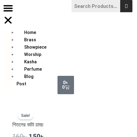
Skip
to
content
Home
Brass
Showpiece
Worship
Kasha
Perfume
Blog
Cart
0
৳
Post
0
Sale!
পিতলের কাটা চামচ
Original
Current
160
৳
150
৳