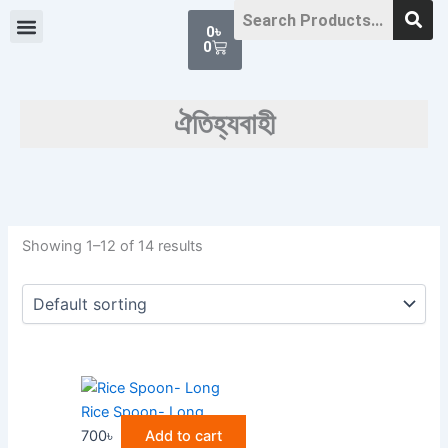
Skip
Cart
0
৳
to
0
content
ঐতিহ্যবাহী
Showing 1–12 of 14 results
Rice Spoon- Long
700
৳
Add to cart