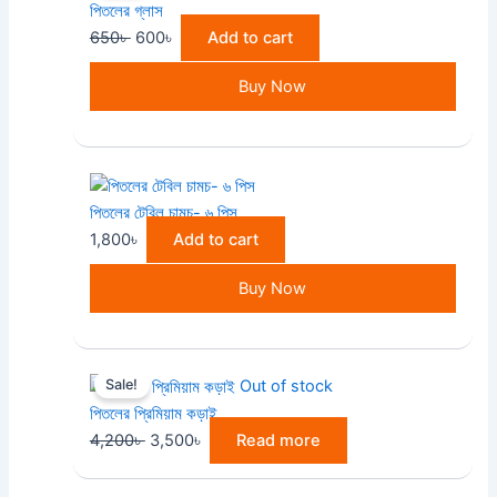
পিতলের গ্লাস
was:
is:
650
৳
600
৳
Add to cart
650৳ .
600৳ .
Buy Now
পিতলের টেবিল চামচ- ৬ পিস
1,800
৳
Add to cart
Buy Now
Original
Current
Sale!
Out of stock
price
price
পিতলের প্রিমিয়াম কড়াই
was:
is:
4,200
৳
3,500
৳
Read more
4,200৳ .
3,500৳ .