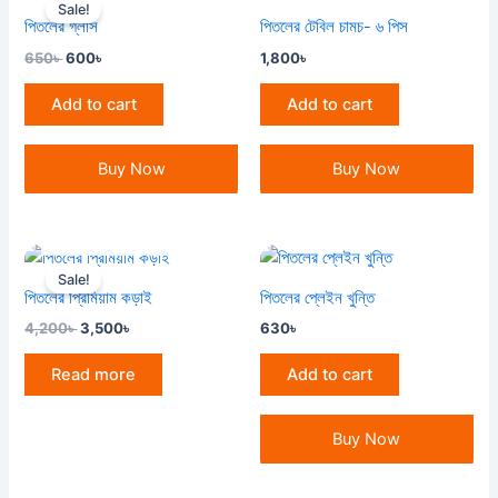
price
price
Sale!
was:
is:
পিতলের গ্লাস
পিতলের টেবিল চামচ- ৬ পিস
650৳ .
600৳ .
650
৳
600
৳
1,800
৳
Add to cart
Add to cart
Buy Now
Buy Now
OUT OF STOCK
Original
Current
price
price
Sale!
was:
is:
পিতলের প্রিমিয়াম কড়াই
পিতলের প্লেইন খুন্তি
4,200৳ .
3,500৳ .
4,200
৳
3,500
৳
630
৳
Read more
Add to cart
Buy Now