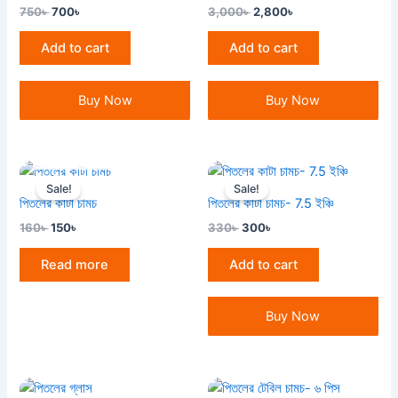
750
৳
700
৳
3,000
৳
2,800
৳
Add to cart
Add to cart
Buy Now
Buy Now
OUT OF STOCK
Original
Current
Original
Current
price
price
price
price
Sale!
Sale!
was:
is:
was:
is:
পিতলের কাটা চামচ
পিতলের কাটা চামচ- 7.5 ইঞ্চি
160৳ .
150৳ .
330৳ .
300৳ .
160
৳
150
৳
330
৳
300
৳
Read more
Add to cart
Buy Now
Original
Current