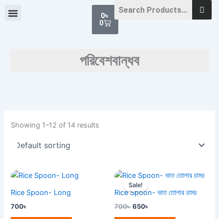
Skip
Cart
0
৳
to
0
content
পরিবেশবান্ধব
Showing 1–12 of 14 results
Original
Current
price
price
Sale!
was:
is:
Rice Spoon- Long
Rice Spoon- ভাত তোলার চামচ
700৳ .
650৳ .
700
৳
700
৳
650
৳