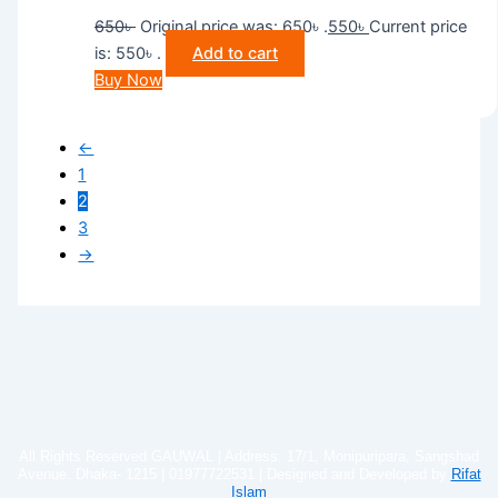
650
৳
Original price was: 650৳ .
550
৳
Current price
is: 550৳ .
Add to cart
Buy Now
←
1
2
3
→
All Rights Reserved GAUWAL | Address: 17/1, Monipuripara, Sangshad
Avenue, Dhaka- 1215 | 01977722531 | Designed and Developed by
Rifat
Islam