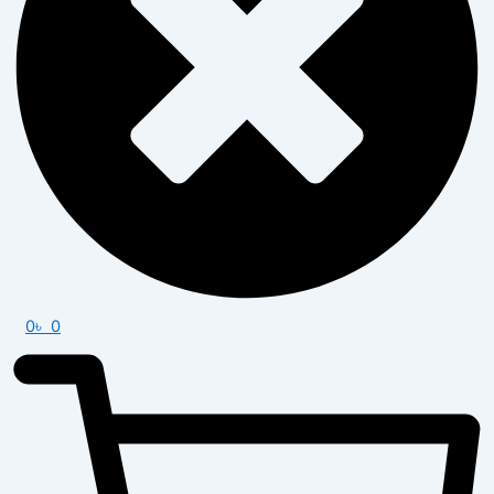
0
৳
0