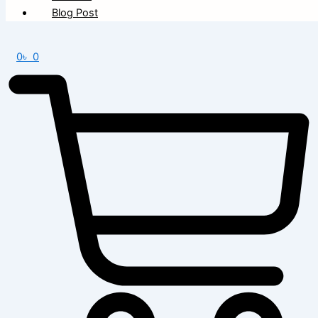
Blog Post
0
৳
0