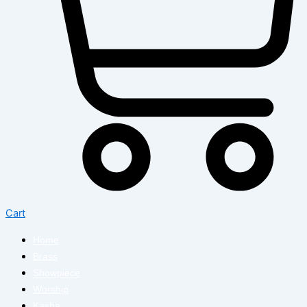
Cart
Home
Brass
Showpiece
Worship
Kasha