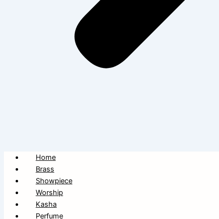
Home
Brass
Showpiece
Worship
Kasha
Perfume