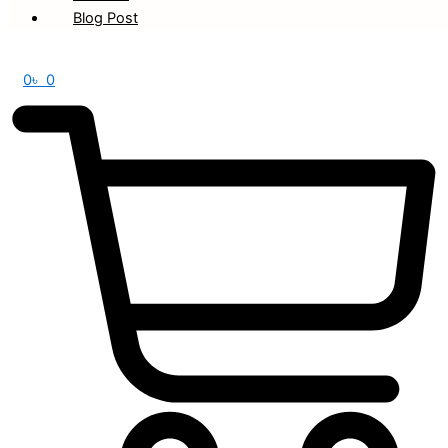
Blog Post
0
৳
0