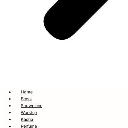
Home
Brass
Showpiece
Worship
Kasha
Perfume