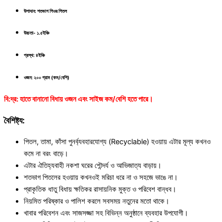
উপাদান:
শতভাগ পিওর পিতল
উচ্চতা- ১.৫ইঞ্চি
প্রস্থ: ৪ইঞ্চি
ওজন:
২০০ গ্রাম (কম/বেশি)
বি:দ্র: হাতে বানানো বিধায় ওজন এবং সাইজ কম/বেশি হতে পারে।
বৈশিষ্ট্য:
পিতল, তামা, কাঁসা পুনর্ব্যবহারযোগ্য (Recyclable) হওয়ায় এটার মূল্য কখনও
কমে না বরং বাড়ে।
এটার ঐতিহ্যবাহী নকশা ঘরের শৌন্দর্য ও আভিজাত্য বাড়ায়।
শতভাগ পিতলের হওয়ায় কখনওই মরিচা ধরে না ও সহজে ভাঙে না।
প্রাকৃতিক ধাতু বিধায় ক্ষতিকর রাসায়নিক মুক্ত ও পরিবেশ বান্ধব।
নিয়মিত পরিষ্কার ও পালিশ করলে সবসময় নতুনের মতো থাকে।
খাবার পরিবেশন এবং সাজসজ্জা সহ বিভিন্ন অনুষ্ঠানে ব্যবহার উপযোগী।