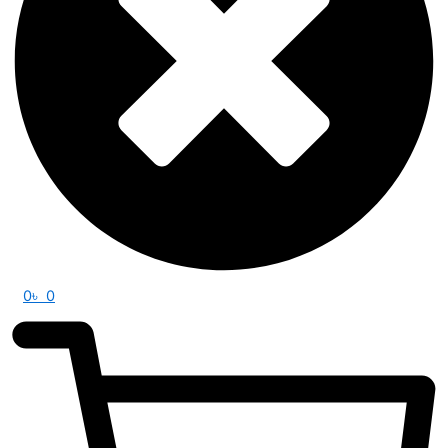
0
৳
0