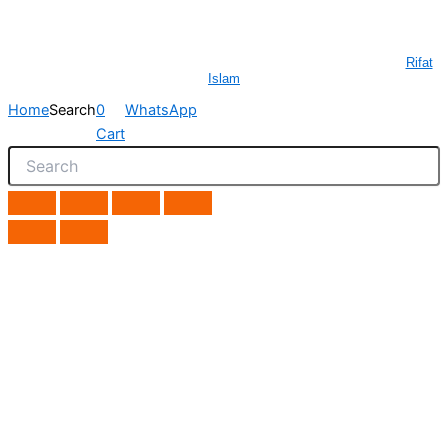
All Rights Reserved GAUWAL | Address: 17/1, Monipuripara, Sangshad
Avenue, Dhaka- 1215 | 01977722531 | Designed and Developed by
Rifat
Islam
Home
Search
0
WhatsApp
Cart