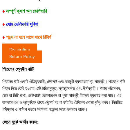
♦
সম্পূর্ণ ক্যাশ অন ডেলিভারি
♦
হোম ডেলিভারি সুবিধা
♦
পছন্দ না হলে সাথে সাথে রিটার্ণ
Discription
Return Policy
পিতলের প্লেইন বাটি
পিতলের বাটি একটি ঐতিহ্যবাহী, টেকসই এবং বহুমুখী ব্যবহারযোগ্য সামগ্রী। শতভাগ খাঁটি
পিতল দিয়ে তৈরি হওয়ায় এটি মরিচামুক্ত, স্বাস্থ্যসম্মত এবং দীর্ঘস্থায়ী। খাবার পরিবেশন,
তেল বা মিষ্টি রাখা, ছোটখাটো ডেকোরেশন বা পূজা সামগ্রী হিসেবে ব্যবহার করা যায়। এর
ঝকঝকে রঙ ও প্রাকৃতিক ধাতব সৌন্দর্য ঘর বা ডাইনিং টেবিলের শোভা বৃদ্ধি করে। নিয়মিত
পরিষ্কার ও পালিশ করলে সবসময় নতুনের মতো ঝলমলে থাকে।
জেনে বুঝে অর্ডার করুন: