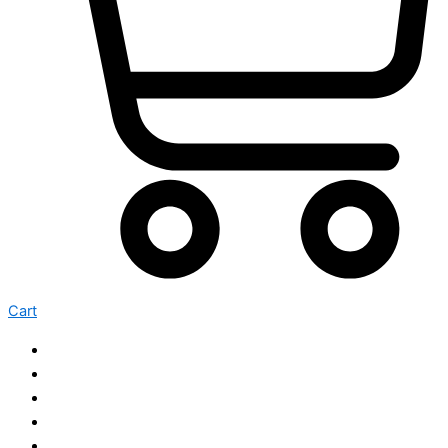
Cart
Home
Brass
Showpiece
Worship
Kasha