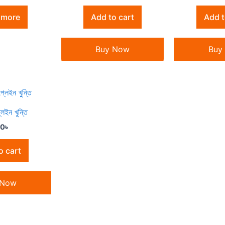
 more
Add to cart
Add t
Buy Now
Buy
েইন খুন্তি
30
৳
o cart
 Now