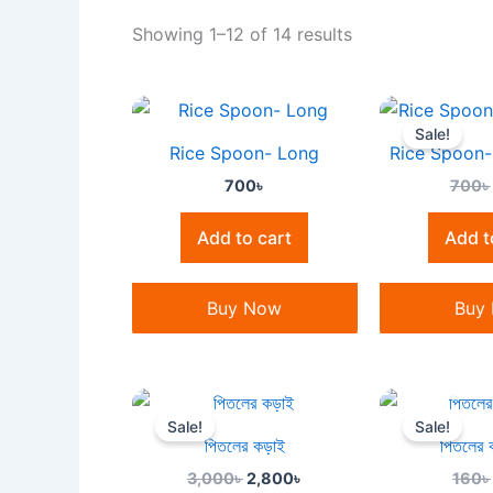
Showing 1–12 of 14 results
Sale!
Rice Spoon- Long
Rice Spoon- ভ
700
৳
700
৳
Add to cart
Add t
Buy Now
Buy
OUT OF
Original
Current
price
price
Sale!
Sale!
was:
is:
পিতলের কড়াই
পিতলের ক
3,000৳ .
2,800৳ .
3,000
৳
2,800
৳
160
৳