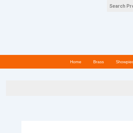
Skip
to
content
Home
Brass
Showpie