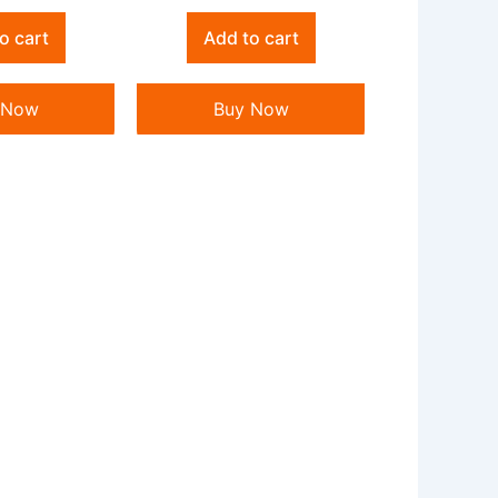
o cart
Add to cart
 Now
Buy Now