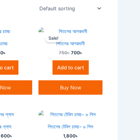
Original
Current
price
price
Sale!
was:
is:
 চামচ
পিতলের আগরদানী
750৳ .
700৳ .
20
৳
750
৳
700
৳
o cart
Add to cart
 Now
Buy Now
Original
Current
price
price
was:
is:
র গ্লাস
পিতলের টেবিল চামচ- ৬ পিস
650৳ .
600৳ .
600
৳
1,800
৳