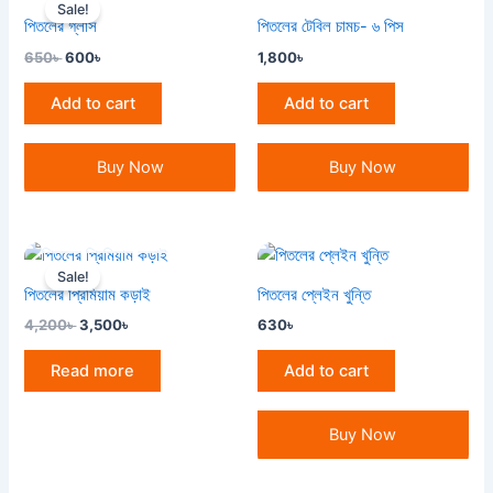
price
price
Sale!
was:
is:
পিতলের গ্লাস
পিতলের টেবিল চামচ- ৬ পিস
650৳ .
600৳ .
650
৳
600
৳
1,800
৳
Add to cart
Add to cart
Buy Now
Buy Now
OUT OF STOCK
Original
Current
price
price
Sale!
was:
is:
পিতলের প্রিমিয়াম কড়াই
পিতলের প্লেইন খুন্তি
4,200৳ .
3,500৳ .
4,200
৳
3,500
৳
630
৳
Read more
Add to cart
Buy Now