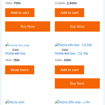
750
৳
700
৳
3,000
৳
2,800
৳
Add to cart
Add to cart
Buy Now
Buy Now
OUT OF STOCK
Original
Current
Original
Current
price
price
price
price
Sale!
Sale!
was:
is:
was:
is:
পিতলের কাটা চামচ
পিতলের কাটা চামচ- 7.5 ইঞ্চি
160৳ .
150৳ .
330৳ .
300৳ .
160
৳
150
৳
330
৳
300
৳
Read more
Add to cart
Buy Now
Original
Current