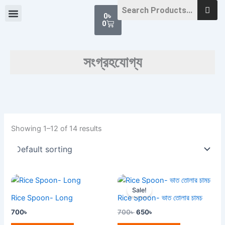
Skip
Cart
0
৳
to
0
content
সংগ্রহযোগ্য
Showing 1–12 of 14 results
Original
Current
price
price
Sale!
was:
is:
Rice Spoon- Long
Rice Spoon- ভাত তোলার চামচ
700৳ .
650৳ .
700
৳
700
৳
650
৳