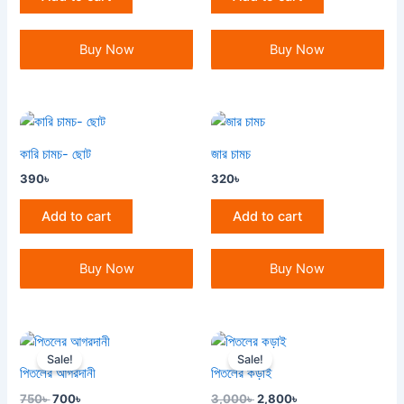
Buy Now
Buy Now
কারি চামচ- ছোট
জার চামচ
390
৳
320
৳
Add to cart
Add to cart
Buy Now
Buy Now
Original
Current
Original
Current
price
price
price
price
Sale!
Sale!
was:
is:
was:
is:
পিতলের আগরদানী
পিতলের কড়াই
750৳ .
700৳ .
3,000৳ .
2,800৳ .
750
৳
700
৳
3,000
৳
2,800
৳