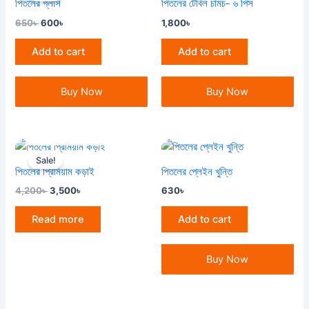
পিতলের গ্লাস
পিতলের টেবিল চামচ- ৬ পিস
650৳ .
600৳ .
650
৳
600
৳
1,800
৳
Add to cart
Add to cart
Buy Now
Buy Now
OUT OF STOCK
Original
Current
price
price
Sale!
was:
is:
পিতলের প্রিমিয়াম কড়াই
পিতলের প্লেইন খুন্তি
4,200৳ .
3,500৳ .
4,200
৳
3,500
৳
630
৳
Read more
Add to cart
Buy Now