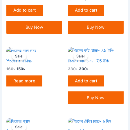
Add to cart
Add to cart
Buy Now
Buy Now
OUT OF STOCK
Original
Current
Original
Current
price
price
price
price
Sale!
Sale!
was:
is:
was:
is:
পিতলের কাটা চামচ
পিতলের কাটা চামচ- 7.5 ইঞ্চি
160৳ .
150৳ .
330৳ .
300৳ .
160
৳
150
৳
330
৳
300
৳
Read more
Add to cart
Buy Now
Original
Current
price
price
Sale!
was:
is: