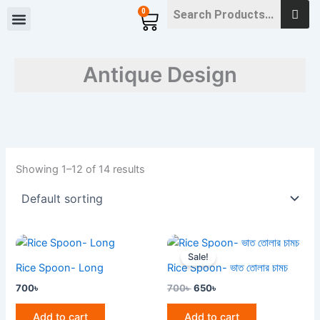
Skip
0
Cart
to
content
Antique Design
Showing 1–12 of 14 results
Original
Current
price
price
Sale!
was:
is:
Rice Spoon- Long
Rice Spoon- ভাত তোলার চামচ
700৳ .
650৳ .
700
৳
700
৳
650
৳
Add to cart
Add to cart