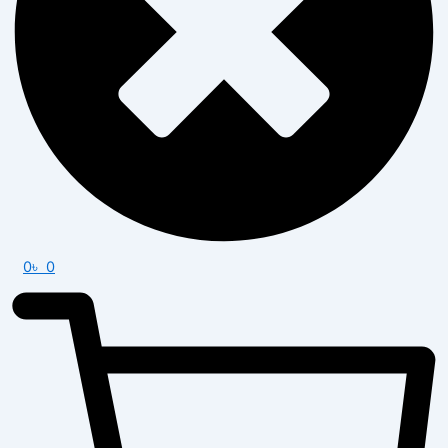
0
৳
0