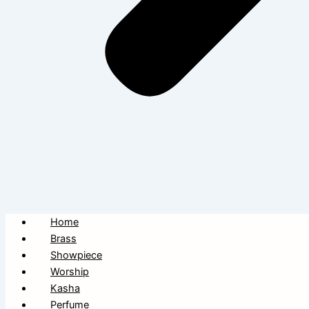
Home
Brass
Showpiece
Worship
Kasha
Perfume