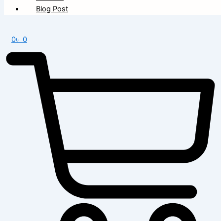
Blog Post
0
৳
0