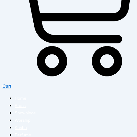
Cart
Home
Brass
Showpiece
Worship
Kasha
Perfume