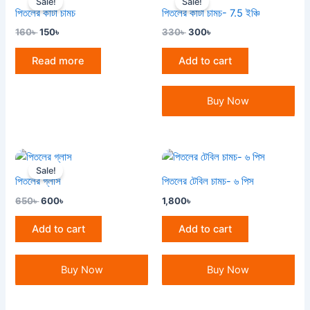
Sale!
Sale!
was:
is:
was:
is:
পিতলের কাটা চামচ
পিতলের কাটা চামচ- 7.5 ইঞ্চি
160৳ .
150৳ .
330৳ .
300৳ .
160
৳
150
৳
330
৳
300
৳
Read more
Add to cart
Buy Now
Original
Current
price
price
Sale!
was:
is:
পিতলের গ্লাস
পিতলের টেবিল চামচ- ৬ পিস
650৳ .
600৳ .
650
৳
600
৳
1,800
৳
Add to cart
Add to cart
Buy Now
Buy Now
OUT OF STOCK