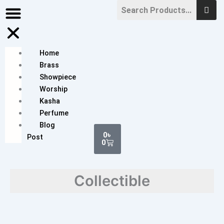
Skip
to
content
Home
Brass
Showpiece
Worship
Kasha
Perfume
Blog
Cart
0
৳
Post
0
Collectible