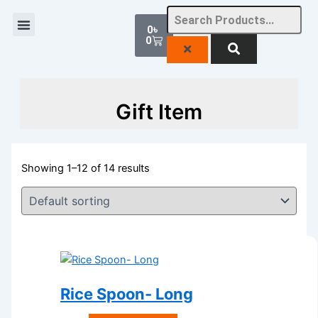
Skip
Cart
to
0
৳
0
content
Gift Item
Showing 1–12 of 14 results
Rice Spoon- Long