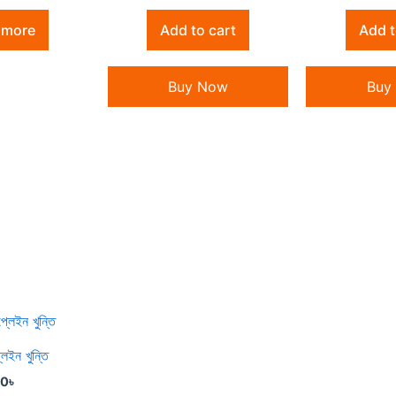
 more
Add to cart
Add t
Buy Now
Buy
েইন খুন্তি
30
৳