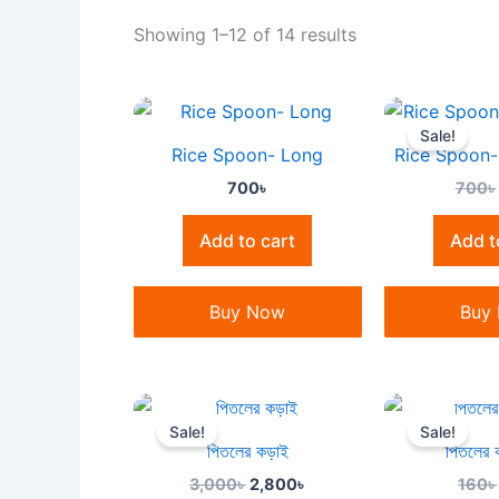
Showing 1–12 of 14 results
Sale!
Rice Spoon- Long
Rice Spoon- ভ
700
৳
700
৳
Add to cart
Add t
Buy Now
Buy
OUT OF
Original
Current
price
price
Sale!
Sale!
was:
is:
পিতলের কড়াই
পিতলের ক
3,000৳ .
2,800৳ .
3,000
৳
2,800
৳
160
৳