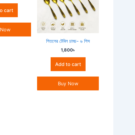
o cart
 Now
পিতলের টেবিল চামচ- ৬ পিস
1,800
৳
Add to cart
Buy Now