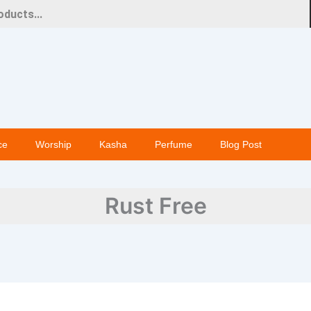
ce
Worship
Kasha
Perfume
Blog Post
Rust Free