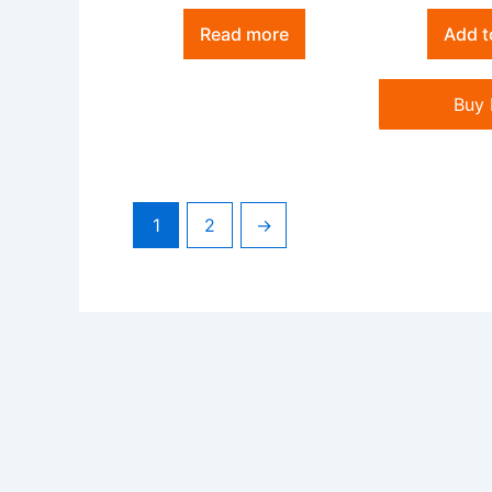
Read more
Add t
Buy
1
2
→