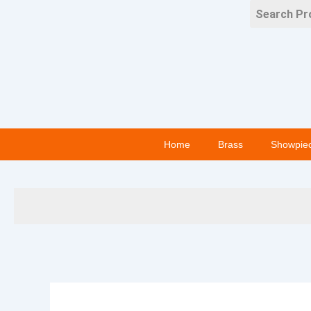
Skip
to
content
Home
Brass
Showpie