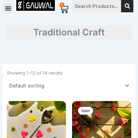
Skip
0
Cart
to
content
Traditional Craft
Showing 1–12 of 14 results
Original
Current
price
price
Sale!
was:
is:
700৳ .
650৳ .