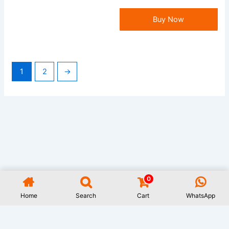
Buy Now
1
2
→
0
All Rights Reserved GAUWAL | Address: 17/1, Monipuripara, Sangshad
Avenue, Dhaka- 1215 | 01977722531 | Designed and Developed by
Rifat
Home
Search
Cart
WhatsApp
Islam