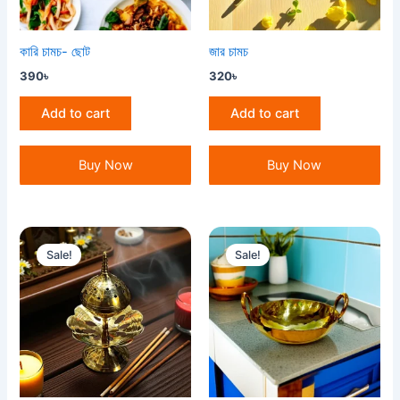
কারি চামচ- ছোট
জার চামচ
390
৳
320
৳
Add to cart
Add to cart
Buy Now
Buy Now
Original
Current
Original
Current
price
price
price
price
Sale!
Sale!
was:
is:
was:
is:
750৳ .
700৳ .
3,000৳ .
2,800৳ .