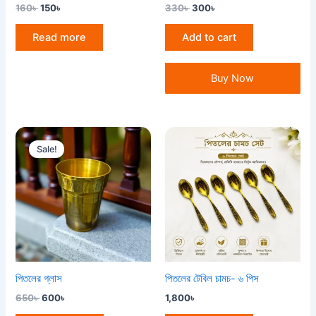
160
৳
150
৳
330
৳
300
৳
Read more
Add to cart
Buy Now
Original
Current
price
price
Sale!
was:
is:
650৳ .
600৳ .
পিতলের গ্লাস
পিতলের টেবিল চামচ- ৬ পিস
650
৳
600
৳
1,800
৳