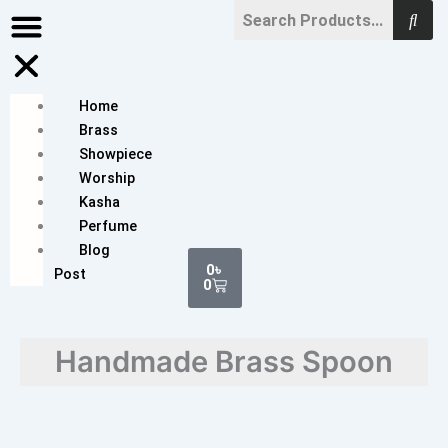
Skip
to
content
Home
Brass
Showpiece
Worship
Kasha
Perfume
Blog
Cart
0
৳
Post
0
Handmade Brass Spoon