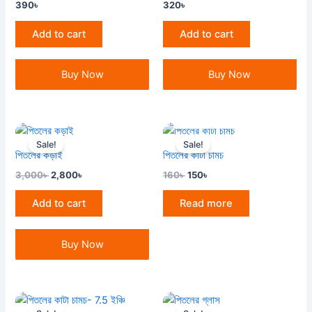
390
৳
320
৳
Add to cart
Add to cart
Buy Now
Buy Now
OUT OF STOCK
Original
Current
Original
Current
price
price
price
price
Sale!
Sale!
was:
is:
was:
is:
পিতলের কড়াই
পিতলের কাটা চামচ
3,000৳ .
2,800৳ .
160৳ .
150৳ .
3,000
৳
2,800
৳
160
৳
150
৳
Add to cart
Read more
Buy Now
Original
Current
Original
Current
price
price
price
price