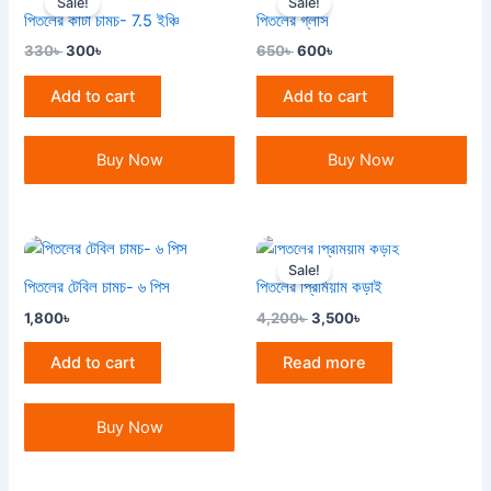
Sale!
Sale!
was:
is:
was:
is:
পিতলের কাটা চামচ- 7.5 ইঞ্চি
পিতলের গ্লাস
330৳ .
300৳ .
650৳ .
600৳ .
330
৳
300
৳
650
৳
600
৳
Add to cart
Add to cart
Buy Now
Buy Now
OUT OF STOCK
Original
Current
price
price
Sale!
was:
is:
পিতলের টেবিল চামচ- ৬ পিস
পিতলের প্রিমিয়াম কড়াই
4,200৳ .
3,500৳ .
1,800
৳
4,200
৳
3,500
৳
Add to cart
Read more
Buy Now