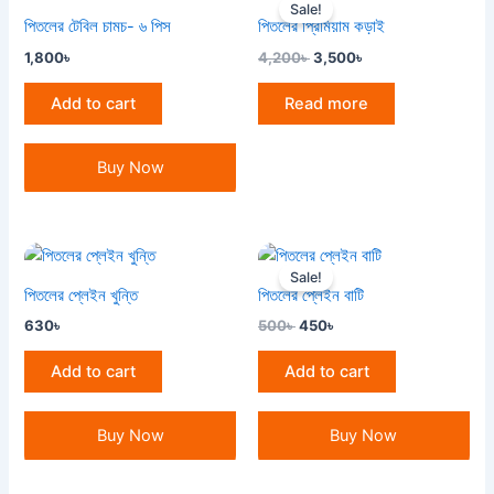
price
price
Sale!
was:
is:
পিতলের টেবিল চামচ- ৬ পিস
পিতলের প্রিমিয়াম কড়াই
4,200৳ .
3,500৳ .
1,800
৳
4,200
৳
3,500
৳
Add to cart
Read more
Buy Now
Original
Current
price
price
Sale!
was:
is:
পিতলের প্লেইন খুন্তি
পিতলের প্লেইন বাটি
500৳ .
450৳ .
630
৳
500
৳
450
৳
Add to cart
Add to cart
Buy Now
Buy Now