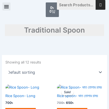
Skip
Cart
0
৳
to
0
content
Traditional Spoon
Showing all 12 results
Original
Current
price
price
Sale!
was:
is:
Rice Spoon- Long
Rice Spoon- ভাত তোলার চামচ
700৳ .
650৳ .
700
৳
700
৳
650
৳