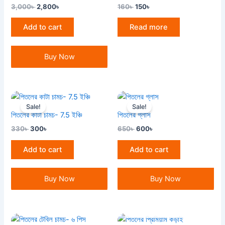
3,000
৳
2,800
৳
160
৳
150
৳
Add to cart
Read more
Buy Now
Original
Current
Original
Current
price
price
price
price
Sale!
Sale!
was:
is:
was:
is:
পিতলের কাটা চামচ- 7.5 ইঞ্চি
পিতলের গ্লাস
330৳ .
300৳ .
650৳ .
600৳ .
330
৳
300
৳
650
৳
600
৳
Add to cart
Add to cart
Buy Now
Buy Now
OUT OF STOCK
Original
Current